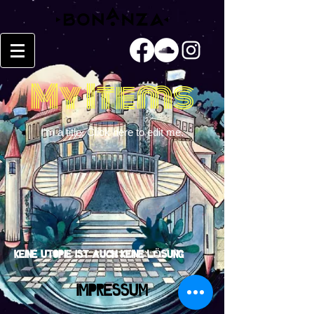
My Items
I'm a title. ​Click here to edit me.
KEINE UTOPIE IST AUCH KEINE LÖSUNG
Impressum