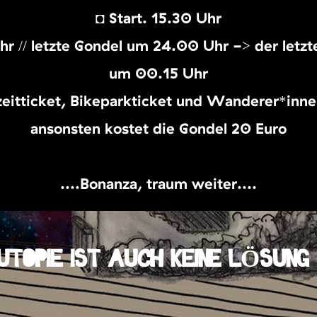
◘ Start: 15.30 Uhr
r // letzte Gondel um 24.00 Uhr -> der letzt
um 00.15 Uhr
zeitticket, Bikeparkticket und Wanderer*inne
ansonsten kostet die Gondel 20 Euro
....Bonanza, träum weiter!...
 UTOPIE IST AUCH KEINE LÖSUNG