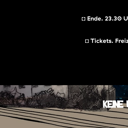
◘ Ende: 23.30 Uh
◘ Tickets: Frei
KEINE