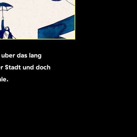
 über das lang
er Stadt und doch
le.