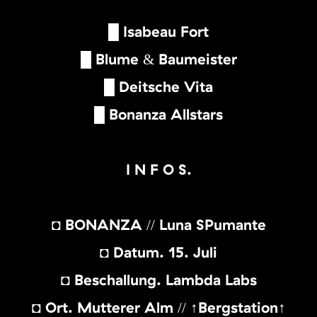
█ Isabeau Fort
█ Blume & Baumeister
█ Deitsche Vita
█ Bonanza Allstars
I N F O S:
◘ BONANZA // Luna SPumante
◘ Datum: 15. Juli
◘ Beschallung: Lambda Labs
◘ Ort: Mutterer Alm // ↑Bergstation↑